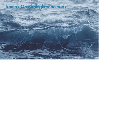
kontakt@psykologkronholm.dk
Slagelsegade 1, 4. tv., 2100 København
Ø
/
Tel
42 72 14 08
/
kontakt@psykologkronholm.dk
/ ©
2019 by Jessieca Kronholm