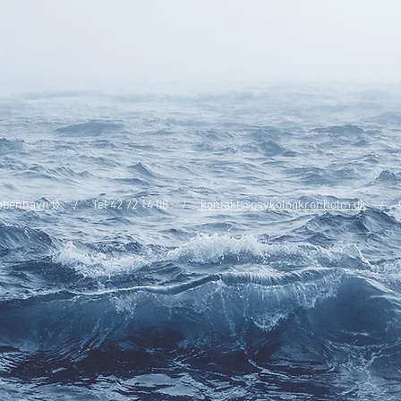
 København Ø
/
Tel 42 72 14 08
/
kontakt@psykologkronholm.dk
/ © 2