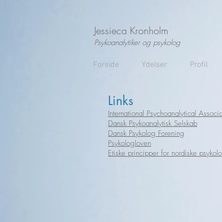
Jessieca Kronholm
Psykoanalytiker og psykolog
Forside
Ydelser
Profil
Links
International Psychoanalytical Associa
Dansk Psykoanalytisk Selskab
Dansk Psykolog Forening
Psykologloven
Etiske principper for nordiske psykol